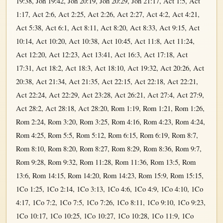
19:38
,
Joh 19:42
,
Joh 20:19
,
Joh 20:29
,
Joh 21:17
,
Act 1:5
,
Act
1:17
,
Act 2:6
,
Act 2:25
,
Act 2:26
,
Act 2:27
,
Act 4:2
,
Act 4:21
,
Act 5:38
,
Act 6:1
,
Act 8:11
,
Act 8:20
,
Act 8:33
,
Act 9:15
,
Act
10:14
,
Act 10:20
,
Act 10:38
,
Act 10:45
,
Act 11:8
,
Act 11:24
,
Act 12:20
,
Act 12:23
,
Act 13:41
,
Act 16:3
,
Act 17:18
,
Act
17:31
,
Act 18:2
,
Act 18:3
,
Act 18:10
,
Act 19:32
,
Act 20:26
,
Act
20:38
,
Act 21:34
,
Act 21:35
,
Act 22:15
,
Act 22:18
,
Act 22:21
,
Act 22:24
,
Act 22:29
,
Act 23:28
,
Act 26:21
,
Act 27:4
,
Act 27:9
,
Act 28:2
,
Act 28:18
,
Act 28:20
,
Rom 1:19
,
Rom 1:21
,
Rom 1:26
,
Rom 2:24
,
Rom 3:20
,
Rom 3:25
,
Rom 4:16
,
Rom 4:23
,
Rom 4:24
,
Rom 4:25
,
Rom 5:5
,
Rom 5:12
,
Rom 6:15
,
Rom 6:19
,
Rom 8:7
,
Rom 8:10
,
Rom 8:20
,
Rom 8:27
,
Rom 8:29
,
Rom 8:36
,
Rom 9:7
,
Rom 9:28
,
Rom 9:32
,
Rom 11:28
,
Rom 11:36
,
Rom 13:5
,
Rom
13:6
,
Rom 14:15
,
Rom 14:20
,
Rom 14:23
,
Rom 15:9
,
Rom 15:15
,
1Co 1:25
,
1Co 2:14
,
1Co 3:13
,
1Co 4:6
,
1Co 4:9
,
1Co 4:10
,
1Co
4:17
,
1Co 7:2
,
1Co 7:5
,
1Co 7:26
,
1Co 8:11
,
1Co 9:10
,
1Co 9:23
,
1Co 10:17
,
1Co 10:25
,
1Co 10:27
,
1Co 10:28
,
1Co 11:9
,
1Co