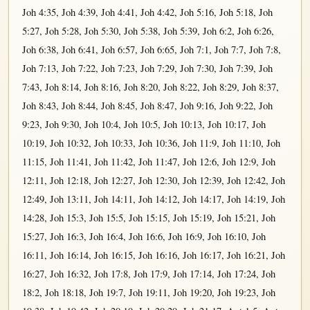
Joh 4:35
,
Joh 4:39
,
Joh 4:41
,
Joh 4:42
,
Joh 5:16
,
Joh 5:18
,
Joh
5:27
,
Joh 5:28
,
Joh 5:30
,
Joh 5:38
,
Joh 5:39
,
Joh 6:2
,
Joh 6:26
,
Joh 6:38
,
Joh 6:41
,
Joh 6:57
,
Joh 6:65
,
Joh 7:1
,
Joh 7:7
,
Joh 7:8
,
Joh 7:13
,
Joh 7:22
,
Joh 7:23
,
Joh 7:29
,
Joh 7:30
,
Joh 7:39
,
Joh
7:43
,
Joh 8:14
,
Joh 8:16
,
Joh 8:20
,
Joh 8:22
,
Joh 8:29
,
Joh 8:37
,
Joh 8:43
,
Joh 8:44
,
Joh 8:45
,
Joh 8:47
,
Joh 9:16
,
Joh 9:22
,
Joh
9:23
,
Joh 9:30
,
Joh 10:4
,
Joh 10:5
,
Joh 10:13
,
Joh 10:17
,
Joh
10:19
,
Joh 10:32
,
Joh 10:33
,
Joh 10:36
,
Joh 11:9
,
Joh 11:10
,
Joh
11:15
,
Joh 11:41
,
Joh 11:42
,
Joh 11:47
,
Joh 12:6
,
Joh 12:9
,
Joh
12:11
,
Joh 12:18
,
Joh 12:27
,
Joh 12:30
,
Joh 12:39
,
Joh 12:42
,
Joh
12:49
,
Joh 13:11
,
Joh 14:11
,
Joh 14:12
,
Joh 14:17
,
Joh 14:19
,
Joh
14:28
,
Joh 15:3
,
Joh 15:5
,
Joh 15:15
,
Joh 15:19
,
Joh 15:21
,
Joh
15:27
,
Joh 16:3
,
Joh 16:4
,
Joh 16:6
,
Joh 16:9
,
Joh 16:10
,
Joh
16:11
,
Joh 16:14
,
Joh 16:15
,
Joh 16:16
,
Joh 16:17
,
Joh 16:21
,
Joh
16:27
,
Joh 16:32
,
Joh 17:8
,
Joh 17:9
,
Joh 17:14
,
Joh 17:24
,
Joh
18:2
,
Joh 18:18
,
Joh 19:7
,
Joh 19:11
,
Joh 19:20
,
Joh 19:23
,
Joh