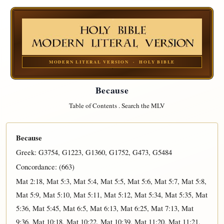
MODERN LITERAL VERSION · HOLY BIBLE
Because
Table of Contents
.
Search the MLV
Because
Greek:
G3754
,
G1223
,
G1360
,
G1752
,
G473
,
G5484
Concordance: (663)
Mat 2:18
,
Mat 5:3
,
Mat 5:4
,
Mat 5:5
,
Mat 5:6
,
Mat 5:7
,
Mat 5:8
,
Mat 5:9
,
Mat 5:10
,
Mat 5:11
,
Mat 5:12
,
Mat 5:34
,
Mat 5:35
,
Mat
5:36
,
Mat 5:45
,
Mat 6:5
,
Mat 6:13
,
Mat 6:25
,
Mat 7:13
,
Mat
9:36
,
Mat 10:18
,
Mat 10:22
,
Mat 10:39
,
Mat 11:20
,
Mat 11:21
,