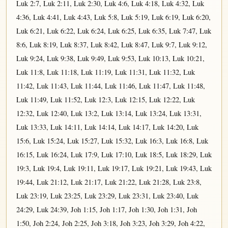
Luk 2:7
,
Luk 2:11
,
Luk 2:30
,
Luk 4:6
,
Luk 4:18
,
Luk 4:32
,
Luk
4:36
,
Luk 4:41
,
Luk 4:43
,
Luk 5:8
,
Luk 5:19
,
Luk 6:19
,
Luk 6:20
,
Luk 6:21
,
Luk 6:22
,
Luk 6:24
,
Luk 6:25
,
Luk 6:35
,
Luk 7:47
,
Luk
8:6
,
Luk 8:19
,
Luk 8:37
,
Luk 8:42
,
Luk 8:47
,
Luk 9:7
,
Luk 9:12
,
Luk 9:24
,
Luk 9:38
,
Luk 9:49
,
Luk 9:53
,
Luk 10:13
,
Luk 10:21
,
Luk 11:8
,
Luk 11:18
,
Luk 11:19
,
Luk 11:31
,
Luk 11:32
,
Luk
11:42
,
Luk 11:43
,
Luk 11:44
,
Luk 11:46
,
Luk 11:47
,
Luk 11:48
,
Luk 11:49
,
Luk 11:52
,
Luk 12:3
,
Luk 12:15
,
Luk 12:22
,
Luk
12:32
,
Luk 12:40
,
Luk 13:2
,
Luk 13:14
,
Luk 13:24
,
Luk 13:31
,
Luk 13:33
,
Luk 14:11
,
Luk 14:14
,
Luk 14:17
,
Luk 14:20
,
Luk
15:6
,
Luk 15:24
,
Luk 15:27
,
Luk 15:32
,
Luk 16:3
,
Luk 16:8
,
Luk
16:15
,
Luk 16:24
,
Luk 17:9
,
Luk 17:10
,
Luk 18:5
,
Luk 18:29
,
Luk
19:3
,
Luk 19:4
,
Luk 19:11
,
Luk 19:17
,
Luk 19:21
,
Luk 19:43
,
Luk
19:44
,
Luk 21:12
,
Luk 21:17
,
Luk 21:22
,
Luk 21:28
,
Luk 23:8
,
Luk 23:19
,
Luk 23:25
,
Luk 23:29
,
Luk 23:31
,
Luk 23:40
,
Luk
24:29
,
Luk 24:39
,
Joh 1:15
,
Joh 1:17
,
Joh 1:30
,
Joh 1:31
,
Joh
1:50
,
Joh 2:24
,
Joh 2:25
,
Joh 3:18
,
Joh 3:23
,
Joh 3:29
,
Joh 4:22
,