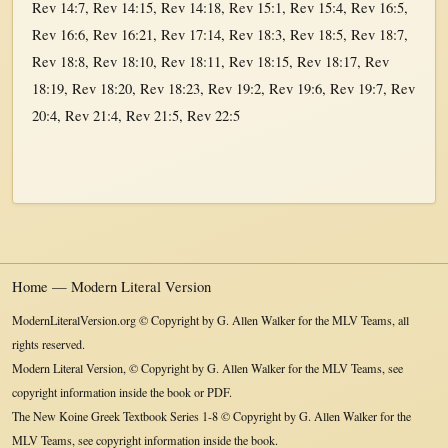
Rev 14:7
,
Rev 14:15
,
Rev 14:18
,
Rev 15:1
,
Rev 15:4
,
Rev 16:5
,
Rev 16:6
,
Rev 16:21
,
Rev 17:14
,
Rev 18:3
,
Rev 18:5
,
Rev 18:7
,
Rev 18:8
,
Rev 18:10
,
Rev 18:11
,
Rev 18:15
,
Rev 18:17
,
Rev
18:19
,
Rev 18:20
,
Rev 18:23
,
Rev 19:2
,
Rev 19:6
,
Rev 19:7
,
Rev
20:4
,
Rev 21:4
,
Rev 21:5
,
Rev 22:5
Home — Modern Literal Version
ModernLiteralVersion.org © Copyright by G. Allen Walker for the MLV Teams, all
rights reserved.
Modern Literal Version, © Copyright by G. Allen Walker for the MLV Teams, see
copyright information inside the book or PDF.
The New Koine Greek Textbook Series 1-8 © Copyright by G. Allen Walker for the
MLV Teams, see copyright information inside the book.