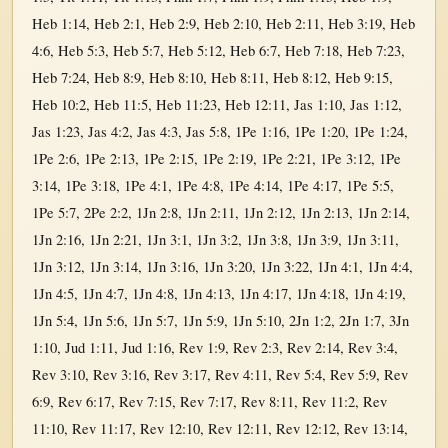
Heb 1:14
,
Heb 2:1
,
Heb 2:9
,
Heb 2:10
,
Heb 2:11
,
Heb 3:19
,
Heb
4:6
,
Heb 5:3
,
Heb 5:7
,
Heb 5:12
,
Heb 6:7
,
Heb 7:18
,
Heb 7:23
,
Heb 7:24
,
Heb 8:9
,
Heb 8:10
,
Heb 8:11
,
Heb 8:12
,
Heb 9:15
,
Heb 10:2
,
Heb 11:5
,
Heb 11:23
,
Heb 12:11
,
Jas 1:10
,
Jas 1:12
,
Jas 1:23
,
Jas 4:2
,
Jas 4:3
,
Jas 5:8
,
1Pe 1:16
,
1Pe 1:20
,
1Pe 1:24
,
1Pe 2:6
,
1Pe 2:13
,
1Pe 2:15
,
1Pe 2:19
,
1Pe 2:21
,
1Pe 3:12
,
1Pe
3:14
,
1Pe 3:18
,
1Pe 4:1
,
1Pe 4:8
,
1Pe 4:14
,
1Pe 4:17
,
1Pe 5:5
,
1Pe 5:7
,
2Pe 2:2
,
1Jn 2:8
,
1Jn 2:11
,
1Jn 2:12
,
1Jn 2:13
,
1Jn 2:14
,
1Jn 2:16
,
1Jn 2:21
,
1Jn 3:1
,
1Jn 3:2
,
1Jn 3:8
,
1Jn 3:9
,
1Jn 3:11
,
1Jn 3:12
,
1Jn 3:14
,
1Jn 3:16
,
1Jn 3:20
,
1Jn 3:22
,
1Jn 4:1
,
1Jn 4:4
,
1Jn 4:5
,
1Jn 4:7
,
1Jn 4:8
,
1Jn 4:13
,
1Jn 4:17
,
1Jn 4:18
,
1Jn 4:19
,
1Jn 5:4
,
1Jn 5:6
,
1Jn 5:7
,
1Jn 5:9
,
1Jn 5:10
,
2Jn 1:2
,
2Jn 1:7
,
3Jn
1:10
,
Jud 1:11
,
Jud 1:16
,
Rev 1:9
,
Rev 2:3
,
Rev 2:14
,
Rev 3:4
,
Rev 3:10
,
Rev 3:16
,
Rev 3:17
,
Rev 4:11
,
Rev 5:4
,
Rev 5:9
,
Rev
6:9
,
Rev 6:17
,
Rev 7:15
,
Rev 7:17
,
Rev 8:11
,
Rev 11:2
,
Rev
11:10
,
Rev 11:17
,
Rev 12:10
,
Rev 12:11
,
Rev 12:12
,
Rev 13:14
,