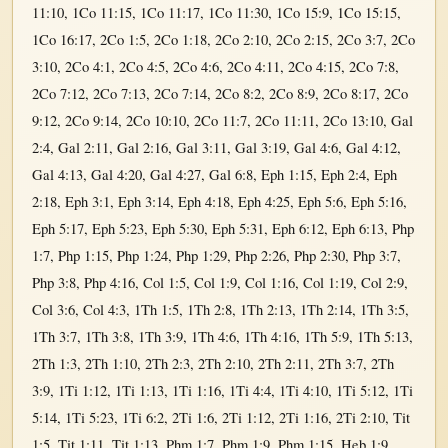
11:10
,
1Co 11:15
,
1Co 11:17
,
1Co 11:30
,
1Co 15:9
,
1Co 15:15
,
1Co 16:17
,
2Co 1:5
,
2Co 1:18
,
2Co 2:10
,
2Co 2:15
,
2Co 3:7
,
2Co
3:10
,
2Co 4:1
,
2Co 4:5
,
2Co 4:6
,
2Co 4:11
,
2Co 4:15
,
2Co 7:8
,
2Co 7:12
,
2Co 7:13
,
2Co 7:14
,
2Co 8:2
,
2Co 8:9
,
2Co 8:17
,
2Co
9:12
,
2Co 9:14
,
2Co 10:10
,
2Co 11:7
,
2Co 11:11
,
2Co 13:10
,
Gal
2:4
,
Gal 2:11
,
Gal 2:16
,
Gal 3:11
,
Gal 3:19
,
Gal 4:6
,
Gal 4:12
,
Gal 4:13
,
Gal 4:20
,
Gal 4:27
,
Gal 6:8
,
Eph 1:15
,
Eph 2:4
,
Eph
2:18
,
Eph 3:1
,
Eph 3:14
,
Eph 4:18
,
Eph 4:25
,
Eph 5:6
,
Eph 5:16
,
Eph 5:17
,
Eph 5:23
,
Eph 5:30
,
Eph 5:31
,
Eph 6:12
,
Eph 6:13
,
Php
1:7
,
Php 1:15
,
Php 1:24
,
Php 1:29
,
Php 2:26
,
Php 2:30
,
Php 3:7
,
Php 3:8
,
Php 4:16
,
Col 1:5
,
Col 1:9
,
Col 1:16
,
Col 1:19
,
Col 2:9
,
Col 3:6
,
Col 4:3
,
1Th 1:5
,
1Th 2:8
,
1Th 2:13
,
1Th 2:14
,
1Th 3:5
,
1Th 3:7
,
1Th 3:8
,
1Th 3:9
,
1Th 4:6
,
1Th 4:16
,
1Th 5:9
,
1Th 5:13
,
2Th 1:3
,
2Th 1:10
,
2Th 2:3
,
2Th 2:10
,
2Th 2:11
,
2Th 3:7
,
2Th
3:9
,
1Ti 1:12
,
1Ti 1:13
,
1Ti 1:16
,
1Ti 4:4
,
1Ti 4:10
,
1Ti 5:12
,
1Ti
5:14
,
1Ti 5:23
,
1Ti 6:2
,
2Ti 1:6
,
2Ti 1:12
,
2Ti 1:16
,
2Ti 2:10
,
Tit
1:5
,
Tit 1:11
,
Tit 1:13
,
Phm 1:7
,
Phm 1:9
,
Phm 1:15
,
Heb 1:9
,