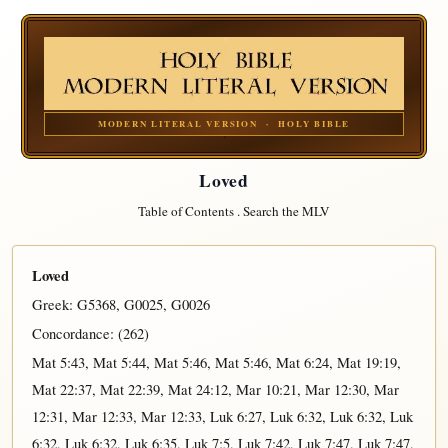
MODERN LITERAL VERSION · HOLY BIBLE
Loved
Table of Contents
.
Search the MLV
Loved
Greek:
G5368
,
G0025
,
G0026
Concordance: (262)
Mat 5:43
,
Mat 5:44
,
Mat 5:46
,
Mat 5:46
,
Mat 6:24
,
Mat 19:19
,
Mat 22:37
,
Mat 22:39
,
Mat 24:12
,
Mar 10:21
,
Mar 12:30
,
Mar
12:31
,
Mar 12:33
,
Mar 12:33
,
Luk 6:27
,
Luk 6:32
,
Luk 6:32
,
Luk
6:32
,
Luk 6:32
,
Luk 6:35
,
Luk 7:5
,
Luk 7:42
,
Luk 7:47
,
Luk 7:47
,