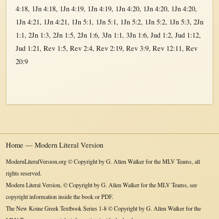
4:18
,
1Jn 4:18
,
1Jn 4:19
,
1Jn 4:19
,
1Jn 4:20
,
1Jn 4:20
,
1Jn 4:20
,
1Jn 4:21
,
1Jn 4:21
,
1Jn 5:1
,
1Jn 5:1
,
1Jn 5:2
,
1Jn 5:2
,
1Jn 5:3
,
2Jn
1:1
,
2Jn 1:3
,
2Jn 1:5
,
2Jn 1:6
,
3Jn 1:1
,
3Jn 1:6
,
Jud 1:2
,
Jud 1:12
,
Jud 1:21
,
Rev 1:5
,
Rev 2:4
,
Rev 2:19
,
Rev 3:9
,
Rev 12:11
,
Rev
20:9
Home — Modern Literal Version
ModernLiteralVersion.org © Copyright by G. Allen Walker for the MLV Teams, all
rights reserved.
Modern Literal Version, © Copyright by G. Allen Walker for the MLV Teams, see
copyright information inside the book or PDF.
The New Koine Greek Textbook Series 1-8 © Copyright by G. Allen Walker for the