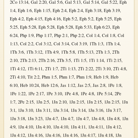
2Co 13:14
,
Gal 2:20
,
Gal 5:6
,
Gal 5:13
,
Gal 5:14
,
Gal 5:22
,
Eph
1:4
,
Eph 1:6
,
Eph 1:15
,
Eph 2:4
,
Eph 2:4
,
Eph 3:18
,
Eph 3:19
,
Eph 4:2
,
Eph 4:15
,
Eph 4:16
,
Eph 5:2
,
Eph 5:2
,
Eph 5:25
,
Eph
5:25
,
Eph 5:28
,
Eph 5:28
,
Eph 5:28
,
Eph 5:33
,
Eph 6:23
,
Eph
6:24
,
Php 1:9
,
Php 1:17
,
Php 2:1
,
Php 2:2
,
Col 1:4
,
Col 1:8
,
Col
1:13
,
Col 2:2
,
Col 3:12
,
Col 3:14
,
Col 3:19
,
1Th 1:3
,
1Th 1:4
,
1Th 3:6
,
1Th 3:12
,
1Th 4:9
,
1Th 5:8
,
1Th 5:13
,
2Th 1:3
,
2Th
2:10
,
2Th 2:13
,
2Th 2:16
,
2Th 3:5
,
1Ti 1:5
,
1Ti 1:14
,
1Ti 2:15
,
1Ti 4:12
,
1Ti 6:11
,
2Ti 1:7
,
2Ti 1:13
,
2Ti 2:22
,
2Ti 3:10
,
2Ti 4:8
,
2Ti 4:10
,
Tit 2:2
,
Phm 1:5
,
Phm 1:7
,
Phm 1:9
,
Heb 1:9
,
Heb
6:10
,
Heb 10:24
,
Heb 12:6
,
Jas 1:12
,
Jas 2:5
,
Jas 2:8
,
1Pe 1:8
,
1Pe 1:22
,
1Pe 2:17
,
1Pe 3:10
,
1Pe 4:8
,
1Pe 4:8
,
1Pe 5:14
,
2Pe
1:7
,
2Pe 2:15
,
1Jn 2:5
,
1Jn 2:10
,
1Jn 2:15
,
1Jn 2:15
,
1Jn 2:15
,
1Jn
3:1
,
1Jn 3:10
,
1Jn 3:11
,
1Jn 3:14
,
1Jn 3:14
,
1Jn 3:16
,
1Jn 3:17
,
1Jn 3:18
,
1Jn 3:23
,
1Jn 4:7
,
1Jn 4:7
,
1Jn 4:7
,
1Jn 4:8
,
1Jn 4:8
,
1Jn
4:9
,
1Jn 4:10
,
1Jn 4:10
,
1Jn 4:10
,
1Jn 4:11
,
1Jn 4:11
,
1Jn 4:12
,
1Jn 4:12
,
1Jn 4:16
,
1Jn 4:16
,
1Jn 4:16
,
1Jn 4:17
,
1Jn 4:18
,
1Jn