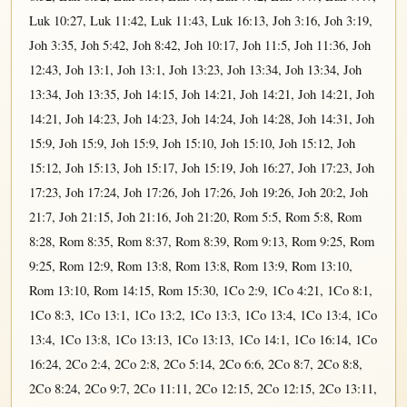
Luk 10:27
,
Luk 11:42
,
Luk 11:43
,
Luk 16:13
,
Joh 3:16
,
Joh 3:19
,
Joh 3:35
,
Joh 5:42
,
Joh 8:42
,
Joh 10:17
,
Joh 11:5
,
Joh 11:36
,
Joh
12:43
,
Joh 13:1
,
Joh 13:1
,
Joh 13:23
,
Joh 13:34
,
Joh 13:34
,
Joh
13:34
,
Joh 13:35
,
Joh 14:15
,
Joh 14:21
,
Joh 14:21
,
Joh 14:21
,
Joh
14:21
,
Joh 14:23
,
Joh 14:23
,
Joh 14:24
,
Joh 14:28
,
Joh 14:31
,
Joh
15:9
,
Joh 15:9
,
Joh 15:9
,
Joh 15:10
,
Joh 15:10
,
Joh 15:12
,
Joh
15:12
,
Joh 15:13
,
Joh 15:17
,
Joh 15:19
,
Joh 16:27
,
Joh 17:23
,
Joh
17:23
,
Joh 17:24
,
Joh 17:26
,
Joh 17:26
,
Joh 19:26
,
Joh 20:2
,
Joh
21:7
,
Joh 21:15
,
Joh 21:16
,
Joh 21:20
,
Rom 5:5
,
Rom 5:8
,
Rom
8:28
,
Rom 8:35
,
Rom 8:37
,
Rom 8:39
,
Rom 9:13
,
Rom 9:25
,
Rom
9:25
,
Rom 12:9
,
Rom 13:8
,
Rom 13:8
,
Rom 13:9
,
Rom 13:10
,
Rom 13:10
,
Rom 14:15
,
Rom 15:30
,
1Co 2:9
,
1Co 4:21
,
1Co 8:1
,
1Co 8:3
,
1Co 13:1
,
1Co 13:2
,
1Co 13:3
,
1Co 13:4
,
1Co 13:4
,
1Co
13:4
,
1Co 13:8
,
1Co 13:13
,
1Co 13:13
,
1Co 14:1
,
1Co 16:14
,
1Co
16:24
,
2Co 2:4
,
2Co 2:8
,
2Co 5:14
,
2Co 6:6
,
2Co 8:7
,
2Co 8:8
,
2Co 8:24
,
2Co 9:7
,
2Co 11:11
,
2Co 12:15
,
2Co 12:15
,
2Co 13:11
,