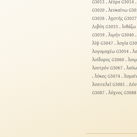
G3013
.
λέπρα G3014
G3020
.
λευκαίνω G30
G3026
.
λῃστής G3027
Λιβύη G3033
.
λιθάζω
G3039
.
λιμήν G3040
λίψ G3047
.
λογία G3
λογομαχέω G3054
.
λ
λοίδορος G3060
.
λοι
λουτρόν G3067
.
λούω
.
λύκος G3074
.
λυμαί
λυσιτελεῖ G3081
.
Λύσ
G3087
.
λύχνος G3088