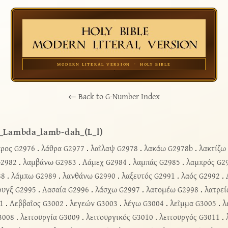
MODERN LITERAL VERSION · HOLY BIBLE
← Back to G-Number Index
_Lambda_lamb-dah_(L_l)
ρος G2976
.
λάθρα G2977
.
λαῖλαψ G2978
.
λακάω G2978b
.
λακτίζω
G2982
.
λαμβάνω G2983
.
Λάμεχ G2984
.
λαμπάς G2985
.
λαμπρός G2
88
.
λάμπω G2989
.
λανθάνω G2990
.
λαξευτός G2991
.
λαός G2992
.
ρυγξ G2995
.
Λασαία G2996
.
λάσχω G2997
.
λατομέω G2998
.
λατρεί
1
.
Λεββαῖος G3002
.
λεγεών G3003
.
λέγω G3004
.
λεῖμμα G3005
.
λ
3008
.
λειτουργία G3009
.
λειτουργικός G3010
.
λειτουργός G3011
.