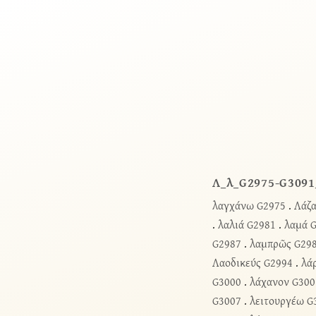
Λ_λ_G2975-G3091
λαγχάνω G2975
.
Λάζα
.
λαλιά G2981
.
λαμά 
G2987
.
λαμπρῶς G29
Λαοδικεύς G2994
.
λά
G3000
.
λάχανον G300
G3007
.
λειτουργέω G