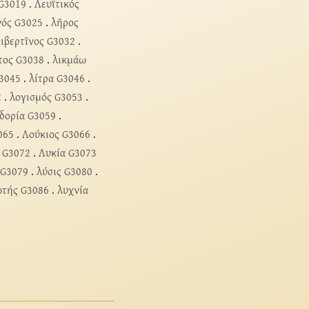
 G3019
.
Λευϊτικός
νός G3025
.
λῆρος
ιβερτῖνος G3032
.
τος G3038
.
λικμάω
G3045
.
λίτρα G3046
.
2
.
λογισμός G3053
.
ιδορία G3059
.
065
.
Λούκιος G3066
.
 G3072
.
Λυκία G3073
 G3079
.
λύσις G3080
.
ωτής G3086
.
λυχνία