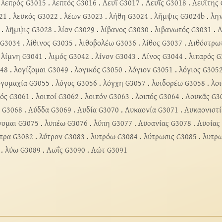
.
λεπρός G3015
.
λεπτός G3016
.
Λευΐ G3017
.
Λευΐς G3018
.
Λευΐτης
21
.
λευκός G3022
.
λέων G3023
.
λήθη G3024
.
λῆμψις G3024b
.
λη
.
λῆμψις G3028
.
λίαν G3029
.
λίβανος G3030
.
λιβανωτός G3031
.
Λ
 G3034
.
λίθινος G3035
.
λιθοβολέω G3036
.
λίθος G3037
.
Λιθόστρω
.
λίμνη G3041
.
λιμός G3042
.
λίνον G3043
.
Λίνος G3044
.
λιπαρός 
048
.
λογίζομαι G3049
.
λογικός G3050
.
λόγιον G3051
.
λόγιος G305
ογομαχία G3055
.
λόγος G3056
.
λόγχη G3057
.
λοιδορέω G3058
.
λο
μός G3061
.
λοιποί G3062
.
λοιπόν G3063
.
λοιπός G3064
.
Λουκᾶς G3
 G3068
.
Λύδδα G3069
.
Λυδία G3070
.
Λυκαονία G3071
.
Λυκαονιστί
νομαι G3075
.
λυπέω G3076
.
λύπη G3077
.
Λυσανίας G3078
.
Λυσίας
τρα G3082
.
λύτρον G3083
.
λυτρόω G3084
.
λύτρωσις G3085
.
λυτρ
.
λύω G3089
.
Λωΐς G3090
.
Λώτ G3091