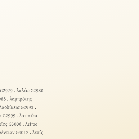
 G2979
.
λαλέω G2980
986
.
λαμπρότης
Λαοδίκεια G2993
.
α G2999
.
λατρεύω
εῖος G3006
.
λείπω
λέντιον G3012
.
λεπίς