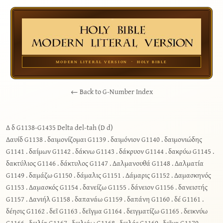
MODERN LITERAL VERSION · HOLY BIBLE
← Back to G-Number Index
Δ δ G1138-G1435 Delta del-tah (D d)
Δαυίδ G1138
.
δαιμονίζομαι G1139
.
δαιμόνιον G1140
.
δαιμονιώδης
G1141
.
δαίμων G1142
.
δάκνω G1143
.
δάκρυον G1144
.
δακρύω G1145
.
δακτύλιος G1146
.
δάκτυλος G1147
.
Δαλμανουθά G1148
.
Δαλματία
G1149
.
δαμάζω G1150
.
δάμαλις G1151
.
Δάμαρις G1152
.
Δαμασκηνός
G1153
.
Δαμασκός G1154
.
δανείζω G1155
.
δάνειον G1156
.
δανειστής
G1157
.
Δανιήλ G1158
.
δαπανάω G1159
.
δαπάνη G1160
.
δέ G1161
.
δέησις G1162
.
δεῖ G1163
.
δεῖγμα G1164
.
δειγματίζω G1165
.
δεικνύω
G1166
.
δειλία G1167
.
δειλιάω G1168
.
δειλός G1169
.
δεῖνα G1170
.