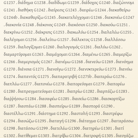
G1237
.
διάδημα G1238
.
διαδίδωμι G1239
.
διάδοχος G1240
.
διαζώννυμι
G1241
.
διαθήκη G1242
.
διαίρεσις G1243
.
διαιρέω G1244
.
διακαθαίρω
G1244b
.
διακαθαρίζω G1245
.
διακατελέγχομαι G1246
.
διακονέω G1247
.
διακονία G1248
.
διάκονος G1249
.
διακόσιοι G1250
.
διακούω G1251
.
διακρίνω G1252
.
διάκρισις G1253
.
διακωλύω G1254
.
διαλαλέω G1255
.
διαλέγομαι G1256
.
διαλείπω G1257
.
διάλεκτος G1258
.
διαλλάσσω
G1259
.
διαλογίζομαι G1260
.
διαλογισμός G1261
.
διαλύω G1262
.
διαμαρτύρομαι G1263
.
διαμάχομαι G1264
.
διαμένω G1265
.
διαμερίζω
G1266
.
διαμερισμός G1267
.
διανέμω G1268
.
διανεύω G1269
.
διανόημα
G1270
.
διάνοια G1271
.
διανοίγω G1272
.
διανυκτερεύω G1273
.
διανύω
G1274
.
διαπαντός G1275
.
διαπαρατριβή G1275b
.
διαπεράω G1276
.
διαπλέω G1277
.
διαπονέω G1278
.
διαπορεύομαι G1279
.
διαπορέω
G1280
.
διαπραγματεύομαι G1281
.
διαπρίω G1282
.
διαρπάζω G1283
.
διαῤῥήσσω G1284
.
διασαφέω G1285
.
διασείω G1286
.
διασκορπίζω
G1287
.
διασπάω G1288
.
διασπείρω G1289
.
διασπορά G1290
.
διαστέλλω G1291
.
διάστημα G1292
.
διαστολή G1293
.
διαστρέφω
G1294
.
διασώζω G1295
.
διαταγή G1296
.
διάταγμα G1297
.
διαταράσσω
G1298
.
διατάσσω G1299
.
διατελέω G1300
.
διατηρέω G1301
.
διατί
G1302
.
διατίθεμαι G1303
.
διατρίβω G1304
.
διατροφή G1305
.
διαυγάζω