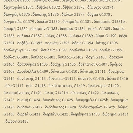
διχοτομέω G1371
.
διψάω G1372
.
δίψος G1373
.
δίψυχος G1374
.
διωγμός G1375
.
διώκτης G1376
.
διώκω G1377
.
δόγμα G1378
.
δογματίζω G1379
.
δοκέω G1380
.
δοκιμάζω G1381
.
δικιμασία G1381b
.
δοκιμή G1382
.
δοκίμιον G1383
.
δόκιμος G1384
.
δοκός G1385
.
δόλιος
G1386
.
δολιόω G1387
.
δόλος G1388
.
δολόω G1389
.
δόμα G1390
.
δόξα
G1391
.
δοξάζω G1392
.
Δορκάς G1393
.
δόσις G1394
.
δότης G1395
.
δουλαγωγέω G1396
.
δουλεία G1397
.
δουλεύω G1398
.
δούλη G1399
.
δοῦλον G1400
.
δοῦλος G1401
.
δουλόω G1402
.
δοχή G1403
.
δράκων
G1404
.
δράσσομαι G1405
.
δραχμή G1406
.
δρέπανον G1407
.
δρόμος
G1408
.
Δρούσιλλα G1409
.
δύναμαι G1410
.
δύναμις G1411
.
δυναμόω
G1412
.
δυνάστης G1413
.
δυνατέω G1414
.
δυνατός G1415
.
δύνω G1416
.
δύο G1417
.
δυσ- G1418
.
δυσβάστακτος G1419
.
δυσεντερία G1420
.
δυσερμήνευτος G1421
.
δυσις G1421b
.
δύσκολος G1422
.
δυσκόλως
G1423
.
δυσμή G1424
.
δυσνόητος G1425
.
δυσφημέω G1425b
.
δυσφημία
G1426
.
δώδεκα G1427
.
δωδέκατος G1428
.
δωδεκάφυλον G1429
.
δῶμα
G1430
.
δωρεά G1431
.
δωρεάν G1432
.
δωρέομαι G1433
.
δώρημα G1434
.
δῶρον G1435