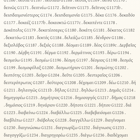
δεινῶς G1171
.
δειπνέω G1172
.
δεῖπνον G1173
.
δεῖπνος G1173b
.
δεισιδαιμονέστερος G1174
.
δεισιδαιμονία G1175
.
δέκα G1176
.
δεκαδύο
G1177
.
δεκαέζ G1177b
.
δεκαοκτώ G1177c
.
δεκαπέντε G1178
.
Δεκάπολις G1179
.
δεκατέσσαρες G1180
.
δεκάτη G1181
.
δέκατος G1182
.
δεκατόω G1183
.
δεκτός G1184
.
δελεάζω G1185
.
δένδρον G1186
.
δεξιολάβος G1187
.
δεξιός G1188
.
δέομαι G1189
.
δέος G1189c
.
Δερβαῖος
G1190
.
Δέρβη G1191
.
δέρμα G1192
.
δερμάτινος G1193
.
δέρω G1194
.
δεσμεύω G1195
.
δεσμέω G1196
.
δέσμη G1197
.
δέσμιος G1198
.
δεσμός
G1199
.
δεσμοφύλαξ G1200
.
δεσμωτήριον G1201
.
δεσμώτης G1202
.
δεσπότης G1203
.
δεῦρο G1204
.
δεῦτε G1205
.
δευτεραῖος G1206
.
δευτερόπρωτος G1207
.
δεύτερος G1208
.
δέχομαι G1209
.
δέω G1210
.
δή
G1211
.
δηλαυγῶς G1211b
.
δῆλος G1212
.
δηλόω G1213
.
Δημᾶς G1214
.
δημηγορέω G1215
.
Δημήτριος G1216
.
δημιουργός G1217
.
δῆμος G1218
.
δημόσιος G1219
.
δηνάριον G1220
.
δήποτε G1221
.
δήπου G1222
.
διά
G1223
.
διαβαίνω G1224
.
διαβάλλω G1225
.
διαβεβαιόομαι G1226
.
διαβλέπω G1227
.
διάβολος G1228
.
διαγγέλλω G1229
.
διαγίνομαι
G1230
.
διαγινώσκω G1231
.
διαγνωρίζω G1232
.
διάγνωσις G1233
.
διαγογγύζω G1234
.
διαγρηγορέω G1235
.
διάγω G1236
.
διαδέχομαι