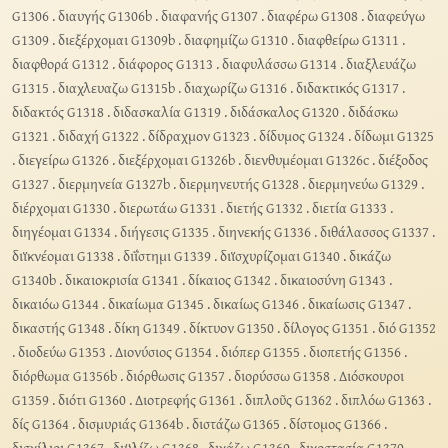
G1306
.
διαυγής G1306b
.
διαφανής G1307
.
διαφέρω G1308
.
διαφεύγω
G1309
.
διεξέρχομαι G1309b
.
διαφημίζω G1310
.
διαφθείρω G1311
.
διαφθορά G1312
.
διάφορος G1313
.
διαφυλάσσω G1314
.
διαξλευάζω
G1315
.
διαχλευαζω G1315b
.
διαχωρίζω G1316
.
διδακτικός G1317
.
διδακτός G1318
.
διδασκαλία G1319
.
διδάσκαλος G1320
.
διδάσκω
G1321
.
διδαχή G1322
.
δίδραχμον G1323
.
δίδυμος G1324
.
δίδωμι G1325
.
διεγείρω G1326
.
διεξέρχομαι G1326b
.
διενθυμέομαι G1326c
.
διέξοδος
G1327
.
διερμηνεία G1327b
.
διερμηνευτής G1328
.
διερμηνεύω G1329
.
διέρχομαι G1330
.
διερωτάω G1331
.
διετής G1332
.
διετία G1333
.
διηγέομαι G1334
.
διήγεσις G1335
.
διηνεκής G1336
.
διθάλασσος G1337
.
διϊκνέομαι G1338
.
διΐστημι G1339
.
διϊσχυρίζομαι G1340
.
δικάζω
G1340b
.
δικαιοκρισία G1341
.
δίκαιος G1342
.
δικαιοσύνη G1343
.
δικαιόω G1344
.
δικαίωμα G1345
.
δικαίως G1346
.
δικαίωσις G1347
.
δικαστής G1348
.
δίκη G1349
.
δίκτυον G1350
.
δίλογος G1351
.
διό G1352
.
διοδεύω G1353
.
Διονύσιος G1354
.
διόπερ G1355
.
διοπετής G1356
.
διόρθωμα G1356b
.
διόρθωσις G1357
.
διορύσσω G1358
.
Διόσκουροι
G1359
.
διότι G1360
.
Διοτρεφής G1361
.
διπλοῦς G1362
.
διπλόω G1363
.
δίς G1364
.
δισμυριάς G1364b
.
διστάζω G1365
.
δίστομος G1366
.
δισχίλιοι G1367
.
διϋλίζω G1368
.
διχάζω G1369
.
διχοστασία G1370
.