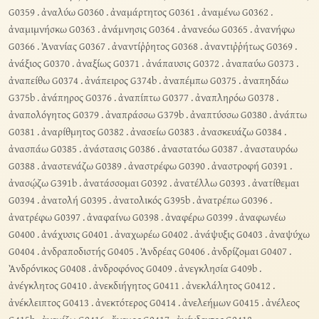
G0359
.
ἀναλύω G0360
.
ἀναμάρτητος G0361
.
ἀναμένω G0362
.
ἀναμιμνήσκω G0363
.
ἀνάμνησις G0364
.
ἀνανεόω G0365
.
ἀνανήφω
G0366
.
Ἀνανίας G0367
.
ἀναντίῤῥητος G0368
.
ἀναντιῤῥήτως G0369
.
ἀνάξιος G0370
.
ἀναξίως G0371
.
ἀνάπαυσις G0372
.
ἀναπαύω G0373
.
ἀναπείθω G0374
.
ἀνάπειρος G374b
.
ἀναπέμπω G0375
.
ἀναπηδάω
G375b
.
ἀνάπηρος G0376
.
ἀναπίπτω G0377
.
ἀναπληρόω G0378
.
ἀναπολόγητος G0379
.
ἀναπράσσω G379b
.
ἀναπτύσσω G0380
.
ἀνάπτω
G0381
.
ἀναρίθμητος G0382
.
ἀνασείω G0383
.
ἀνασκευάζω G0384
.
ἀνασπάω G0385
.
ἀνάστασις G0386
.
ἀναστατόω G0387
.
ἀνασταυρόω
G0388
.
ἀναστενάζω G0389
.
ἀναστρέφω G0390
.
ἀναστροφή G0391
.
ἀνασῴζω G391b
.
ἀνατάσσομαι G0392
.
ἀνατέλλω G0393
.
ἀνατίθεμαι
G0394
.
ἀνατολή G0395
.
ἀνατολικός G395b
.
ἀνατρέπω G0396
.
ἀνατρέφω G0397
.
ἀναφαίνω G0398
.
ἀναφέρω G0399
.
ἀναφωνέω
G0400
.
ἀνάχυσις G0401
.
ἀναχωρέω G0402
.
ἀνάψυξις G0403
.
ἀναψύχω
G0404
.
ἀνδραποδιστής G0405
.
Ἀνδρέας G0406
.
ἀνδρίζομαι G0407
.
Ἀνδρόνικος G0408
.
ἀνδροφόνος G0409
.
ἀνεγκλησία G409b
.
ἀνέγκλητος G0410
.
ἀνεκδιήγητος G0411
.
ἀνεκλάλητος G0412
.
ἀνέκλειπτος G0413
.
ἀνεκτότερος G0414
.
ἀνελεήμων G0415
.
ἀνέλεος