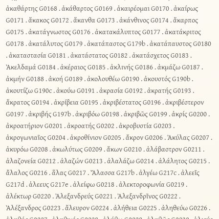
ἀκαθάρτης G0168
.
ἀκάθαρτος G0169
.
ἀκαιρέομαι G0170
.
ἀκαίρως
G0171
.
ἄκακος G0172
.
ἄκανθα G0173
.
ἀκάνθινος G0174
.
ἄκαρπος
G0175
.
ἀκατάγνωστος G0176
.
ἀκατακάλυπτος G0177
.
ἀκατάκριτος
G0178
.
ἀκατάλυτος G0179
.
ἀκατάπαστος G179b
.
ἀκατάπαυστος G0180
.
ἀκαταστασία G0181
.
ἀκατάστατος G0182
.
ἀκατάσχετος G0183
.
Ἀκελδαμά G0184
.
ἀκέραιος G0185
.
ἀκλινής G0186
.
ἀκμάζω G0187
.
ἀκμήν G0188
.
ἀκοή G0189
.
ἀκολουθέω G0190
.
ἀκουστός G190b
.
ἀκουτίζω G190c
.
ἀκούω G0191
.
ἀκρασία G0192
.
ἀκρατής G0193
.
ἄκρατος G0194
.
ἀκρίβεια G0195
.
ἀκριβέστατος G0196
.
ἀκριβέστερον
G0197
.
ἀκριβής G197b
.
ἀκριβόω G0198
.
ἀκριβῶς G0199
.
ἀκρίς G0200
.
ἀκροατήριον G0201
.
ἀκροατής G0202
.
ἀκροβυστία G0203
.
ἀκρογωνιαῖος G0204
.
ἀκροθίνιον G0205
.
ἄκρον G0206
.
Ἀκύλας G0207
.
ἀκυρόω G0208
.
ἀκωλύτως G0209
.
ἄκων G0210
.
ἀλάβαστρον G0211
.
ἀλαζονεία G0212
.
ἀλαζών G0213
.
ἀλαλάζω G0214
.
ἀλάλητος G0215
.
ἄλαλος G0216
.
ἅλας G0217
.
Ἄλασσα G217b
.
ἀλγέω G217c
.
ἀλεεῖς
G217d
.
ἁλεευς G217e
.
ἀλείφω G0218
.
ἀλεκτοροφωνία G0219
.
ἀλέκτωρ G0220
.
Ἀλεξανδρεύς G0221
.
Ἀλεξανδρῖνος G0222
.
Ἀλέξανδρος G0223
.
ἄλευρον G0224
.
ἀλήθεια G0225
.
ἀληθεύω G0226
.