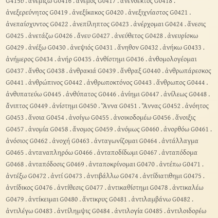
G415b
.
ἀνεμίζω G0416
.
ἄνεμος G0417
.
ἀνένδεκτος G0418
.
ἀνεξερεύνητος G0419
.
ἀνεξίκακος G0420
.
ἀνεξιχνίαστος G0421
.
ἀνεπαίσχυντος G0422
.
ἀνεπίληπτος G0423
.
ἀνέρχομαι G0424
.
ἄνεσις
G0425
.
ἀνετάζω G0426
.
ἄνευ G0427
.
ἀνεύθετος G0428
.
ἀνευρίσκω
G0429
.
ἀνέξω G0430
.
ἀνεψιός G0431
.
ἄνηθον G0432
.
ἀνήκω G0433
.
ἀνήμερος G0434
.
ἀνήρ G0435
.
ἀνθίστημι G0436
.
ἀνθομολογέομαι
G0437
.
ἄνθος G0438
.
ἀνθρακιά G0439
.
ἄνθραξ G0440
.
ἀνθρωπάρεσκος
G0441
.
ἀνθρώπινος G0442
.
ἀνθρωποκτόνος G0443
.
ἄνθρωπος G0444
.
ἀνθυπατεύω G0445
.
ἀνθύπατος G0446
.
ἀνίημι G0447
.
ἀνίλεως G0448
.
ἄνιπτος G0449
.
ἀνίστημι G0450
.
Ἅννα G0451
.
Ἄννας G0452
.
ἀνόητος
G0453
.
ἄνοια G0454
.
ἀνοίγω G0455
.
ἀνοικοδομέω G0456
.
ἄνοιξις
G0457
.
ἀνομία G0458
.
ἄνομος G0459
.
ἀνόμως G0460
.
ἀνορθόω G0461
.
ἀνόσιος G0462
.
ἀνοχή G0463
.
ἀνταγωνίζομαι G0464
.
ἀντάλλαγμα
G0465
.
ἀνταναπληρόω G0466
.
ἀνταποδίδωμι G0467
.
ἀνταπόδομα
G0468
.
ἀνταπόδοσις G0469
.
ἀνταποκρίνομαι G0470
.
ἀντέπω G0471
.
ἀντέξω G0472
.
ἀντί G0473
.
ἀντιβάλλω G0474
.
ἀντίδιατιθημι G0475
.
ἀντίδικος G0476
.
ἀντίθεσις G0477
.
ἀντικαθίστημι G0478
.
ἀντικαλέω
G0479
.
ἀντίκειμαι G0480
.
ἄντικρυς G0481
.
ἀντιλαμβάνω G0482
.
ἀντιλέγω G0483
.
ἀντίλημψις G0484
.
ἀντιλογία G0485
.
ἀντιλοιδορέω