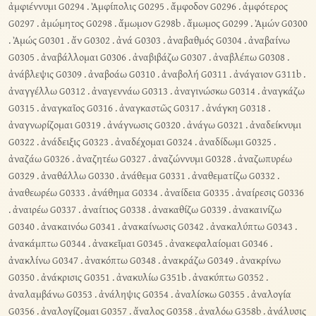
ἀμφιέννυμι G0294
.
Ἀμφίπολις G0295
.
ἄμφοδον G0296
.
ἀμφότερος
G0297
.
ἀμώμητος G0298
.
ἄμωμον G298b
.
ἄμωμος G0299
.
Ἀμών G0300
.
Ἀμώς G0301
.
ἄν G0302
.
ἀνά G0303
.
ἀναβαθμός G0304
.
ἀναβαίνω
G0305
.
ἀναβάλλομαι G0306
.
ἀναβιβάζω G0307
.
ἀναβλέπω G0308
.
ἀνάβλεψις G0309
.
ἀναβοάω G0310
.
ἀναβολή G0311
.
ἀνάγαιον G311b
.
ἀναγγέλλω G0312
.
ἀναγεννάω G0313
.
ἀναγινώσκω G0314
.
ἀναγκάζω
G0315
.
ἀναγκαῖος G0316
.
ἀναγκαστῶς G0317
.
ἀνάγκη G0318
.
ἀναγνωρίζομαι G0319
.
ἀνάγνωσις G0320
.
ἀνάγω G0321
.
ἀναδείκνυμι
G0322
.
ἀνάδειξις G0323
.
ἀναδέχομαι G0324
.
ἀναδίδωμι G0325
.
ἀναζάω G0326
.
ἀναζητέω G0327
.
ἀναζώννυμι G0328
.
ἀναζωπυρέω
G0329
.
ἀναθάλλω G0330
.
ἀνάθεμα G0331
.
ἀναθεματίζω G0332
.
ἀναθεωρέω G0333
.
ἀνάθημα G0334
.
ἀναίδεια G0335
.
ἀναίρεσις G0336
.
ἀναιρέω G0337
.
ἀναίτιος G0338
.
ἀνακαθίζω G0339
.
ἀνακαινίζω
G0340
.
ἀνακαινόω G0341
.
ἀνακαίνωσις G0342
.
ἀνακαλύπτω G0343
.
ἀνακάμπτω G0344
.
ἀνακεῖμαι G0345
.
ἀνακεφαλαίομαι G0346
.
ἀνακλίνω G0347
.
ἀνακόπτω G0348
.
ἀνακράζω G0349
.
ἀνακρίνω
G0350
.
ἀνάκρισις G0351
.
ἀνακυλίω G351b
.
ἀνακύπτω G0352
.
ἀναλαμβάνω G0353
.
ἀνάληψις G0354
.
ἀναλίσκω G0355
.
ἀναλογία
G0356
.
ἀναλογίζομαι G0357
.
ἄναλος G0358
.
ἀναλόω G358b
.
ἀνάλυσις