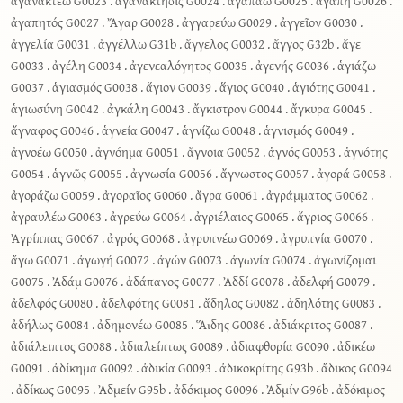
ἀγανακτέω G0023
.
ἀγανάκτησις G0024
.
ἀγαπάω G0025
.
ἀγάπη G0026
.
ἀγαπητός G0027
.
Ἄγαρ G0028
.
ἀγγαρεύω G0029
.
ἀγγεῖον G0030
.
ἀγγελία G0031
.
ἀγγέλλω G31b
.
ἄγγελος G0032
.
ἄγγος G32b
.
ἄγε
G0033
.
ἀγέλη G0034
.
ἀγενεαλόγητος G0035
.
ἀγενής G0036
.
ἁγιάζω
G0037
.
ἁγιασμός G0038
.
ἅγιον G0039
.
ἅγιος G0040
.
ἁγιότης G0041
.
ἁγιωσύνη G0042
.
ἀγκάλη G0043
.
ἄγκιστρον G0044
.
ἄγκυρα G0045
.
ἄγναφος G0046
.
ἁγνεία G0047
.
ἁγνίζω G0048
.
ἁγνισμός G0049
.
ἀγνοέω G0050
.
ἀγνόημα G0051
.
ἄγνοια G0052
.
ἁγνός G0053
.
ἁγνότης
G0054
.
ἁγνῶς G0055
.
ἀγνωσία G0056
.
ἄγνωστος G0057
.
ἀγορά G0058
.
ἀγοράζω G0059
.
ἀγοραῖος G0060
.
ἄγρα G0061
.
ἀγράμματος G0062
.
ἀγραυλέω G0063
.
ἀγρεύω G0064
.
ἀγριέλαιος G0065
.
ἄγριος G0066
.
Ἀγρίππας G0067
.
ἀγρός G0068
.
ἀγρυπνέω G0069
.
ἀγρυπνία G0070
.
ἄγω G0071
.
ἀγωγή G0072
.
ἀγών G0073
.
ἀγωνία G0074
.
ἀγωνίζομαι
G0075
.
Ἀδάμ G0076
.
ἀδάπανος G0077
.
Ἀδδί G0078
.
ἀδελφή G0079
.
ἀδελφός G0080
.
ἀδελφότης G0081
.
ἄδηλος G0082
.
ἀδηλότης G0083
.
ἀδήλως G0084
.
ἀδημονέω G0085
.
ᾍδης G0086
.
ἀδιάκριτος G0087
.
ἀδιάλειπτος G0088
.
ἀδιαλείπτως G0089
.
ἀδιαφθορία G0090
.
ἀδικέω
G0091
.
ἀδίκημα G0092
.
ἀδικία G0093
.
ἀδικοκρίτης G93b
.
ἄδικος G0094
.
ἀδίκως G0095
.
Ἀδμείν G95b
.
ἀδόκιμος G0096
.
Ἀδμίν G96b
.
ἀδόκιμος