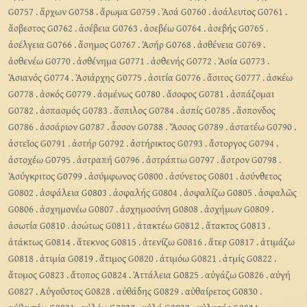
G0757
.
ἄρχων G0758
.
ἄρωμα G0759
.
Ἀσά G0760
.
ἀσάλευτος G0761
.
ἄσβεστος G0762
.
ἀσέβεια G0763
.
ἀσεβέω G0764
.
ἀσεβής G0765
.
ἀσέλγεια G0766
.
ἄσημος G0767
.
Ἀσήρ G0768
.
ἀσθένεια G0769
.
ἀσθενέω G0770
.
ἀσθένημα G0771
.
ἀσθενής G0772
.
Ἀσία G0773
.
Ἀσιανός G0774
.
Ἀσιάρχης G0775
.
ἀσιτία G0776
.
ἄσιτος G0777
.
ἀσκέω
G0778
.
ἀσκός G0779
.
ἀσμένως G0780
.
ἄσοφος G0781
.
ἀσπάζομαι
G0782
.
ἀσπασμός G0783
.
ἄσπιλος G0784
.
ἀσπίς G0785
.
ἄσπονδος
G0786
.
ἀσσάριον G0787
.
ἆσσον G0788
.
Ἄσσος G0789
.
ἀστατέω G0790
.
ἀστεῖος G0791
.
ἀστήρ G0792
.
ἀστήρικτος G0793
.
ἄστοργος G0794
.
ἀστοχέω G0795
.
ἀστραπή G0796
.
ἀστράπτω G0797
.
ἄστρον G0798
.
Ἀσύγκριτος G0799
.
ἀσύμφωνος G0800
.
ἀσύνετος G0801
.
ἀσύνθετος
G0802
.
ἀσφάλεια G0803
.
ἀσφαλής G0804
.
ἀσφαλίζω G0805
.
ἀσφαλῶς
G0806
.
ἀσχημονέω G0807
.
ἀσχημοσύνη G0808
.
ἀσχήμων G0809
.
ἀσωτία G0810
.
ἀσώτως G0811
.
ἀτακτέω G0812
.
ἄτακτος G0813
.
ἀτάκτως G0814
.
ἄτεκνος G0815
.
ἀτενίζω G0816
.
ἄτερ G0817
.
ἀτιμάζω
G0818
.
ἀτιμία G0819
.
ἄτιμος G0820
.
ἀτιμόω G0821
.
ἀτμίς G0822
.
ἄτομος G0823
.
ἄτοπος G0824
.
Ἀττάλεια G0825
.
αὐγάζω G0826
.
αὐγή
G0827
.
Αὐγοῦστος G0828
.
αὐθάδης G0829
.
αὐθαίρετος G0830
.