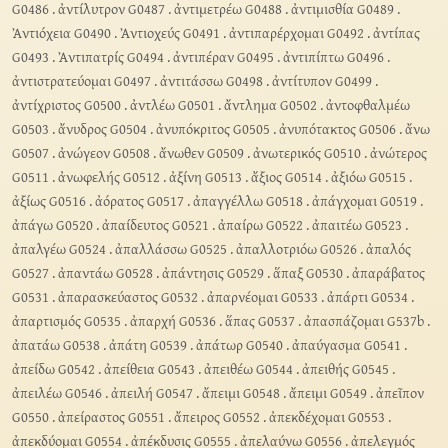
G0486
.
ἀντίλυτρον G0487
.
ἀντιμετρέω G0488
.
ἀντιμισθία G0489
.
Ἀντιόχεια G0490
.
Ἀντιοχεύς G0491
.
ἀντιπαρέρχομαι G0492
.
ἀντίπας
G0493
.
Ἀντιπατρίς G0494
.
ἀντιπέραν G0495
.
ἀντιπίπτω G0496
.
ἀντιστρατεύομαι G0497
.
ἀντιτάσσω G0498
.
ἀντίτυπον G0499
.
ἀντίχριστος G0500
.
ἀντλέω G0501
.
ἄντλημα G0502
.
ἀντοφθαλμέω
G0503
.
ἄνυδρος G0504
.
ἀνυπόκριτος G0505
.
ἀνυπότακτος G0506
.
ἄνω
G0507
.
ἀνώγεον G0508
.
ἄνωθεν G0509
.
ἀνωτερικός G0510
.
ἀνώτερος
G0511
.
ἀνωφελής G0512
.
ἀξίνη G0513
.
ἄξιος G0514
.
ἀξιόω G0515
.
ἀξίως G0516
.
ἀόρατος G0517
.
ἀπαγγέλλω G0518
.
ἀπάγχομαι G0519
.
ἀπάγω G0520
.
ἀπαίδευτος G0521
.
ἀπαίρω G0522
.
ἀπαιτέω G0523
.
ἀπαλγέω G0524
.
ἀπαλλάσσω G0525
.
ἀπαλλοτριόω G0526
.
ἀπαλός
G0527
.
ἀπαντάω G0528
.
ἀπάντησις G0529
.
ἅπαξ G0530
.
ἀπαράβατος
G0531
.
ἀπαρασκεύαστος G0532
.
ἀπαρνέομαι G0533
.
ἀπάρτι G0534
.
ἀπαρτισμός G0535
.
ἀπαρχή G0536
.
ἅπας G0537
.
ἀπασπάζομαι G537b
.
ἀπατάω G0538
.
ἀπάτη G0539
.
ἀπάτωρ G0540
.
ἀπαύγασμα G0541
.
ἀπείδω G0542
.
ἀπείθεια G0543
.
ἀπειθέω G0544
.
ἀπειθής G0545
.
ἀπειλέω G0546
.
ἀπειλή G0547
.
ἄπειμι G0548
.
ἄπειμι G0549
.
ἀπεῖπον
G0550
.
ἀπείραστος G0551
.
ἄπειρος G0552
.
ἀπεκδέχομαι G0553
.
ἀπεκδύομαι G0554
.
ἀπέκδυσις G0555
.
ἀπελαύνω G0556
.
ἀπελεγμός