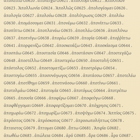
ἀπολείπω G0620
.
ἀπολείχω G0621
.
ἀπόλλυμι G0622
.
Ἀπολλύων
G0623
.
Ἀπολλωνία G0624
.
Ἀπολλῶς G0625
.
ἀπολογέομαι G0626
.
ἀπολογία G0627
.
ἀπολούω G0628
.
ἀπολύτρωσις G0629
.
ἀπολύω
G0630
.
ἀπομάσσομαι G0631
.
ἀπονέμω G0632
.
ἀπονίπτω G0633
.
ἀποπίπτω G0634
.
ἀποπλανάω G0635
.
ἀποπλέω G0636
.
ἀποπλύνω
G0637
.
ἀποπνίγω G0638
.
ἀπορέω G0639
.
ἀπορία G0640
.
ἀποῤῥίπτω
G0641
.
ἀπορφανίζω G0642
.
ἀποσκευάζω G0643
.
ἀποσκίασμα G0644
.
ἀποσπάω G0645
.
ἀποστασία G0646
.
ἀποστάσιον G0647
.
ἀποστεγάζω
G0648
.
ἀποστέλλω G0649
.
ἀποστερέω G0650
.
ἀποστολή G0651
.
ἀπόστολος G0652
.
ἀποστοματίζω G0653
.
ἀποστρέφω G0654
.
ἀποστυγέω G0655
.
ἀποσυνάγωγος G0656
.
ἀποτάσσω G0657
.
ἀποτελέω
G0658
.
ἀποτίθημι G0659
.
ἀποτινάσσω G0660
.
ἀποτίνω G0661
.
ἀποτολμάω G0662
.
ἀποτομία G0663
.
ἀποτόμως G0664
.
ἀποτρέπω
G0665
.
ἀπουσία G0666
.
ἀποφέρω G0667
.
ἀποφεύγω G0668
.
ἀποφθέγγομαι G0669
.
ἀποφορτίζομαι G0670
.
ἀπόχρησις G0671
.
ἀποχωρέω G0672
.
ἀποχωρίζω G0673
.
ἀποψύχω G0674
.
Ἀππίος G0675
.
ἀπρόσιτος G0676
.
ἀπρόσκοπος G0677
.
ἀπροσωπολήπτως G0678
.
ἄπταιστος G0679
.
ἅπτομαι G0680
.
ἅπτω G0681
.
Ἀπφία G0682
.
ἀπωθέω G0683
.
ἀπώλεια G0684
.
ἀρά G0685
.
ἄρα G0686
.
ἆρα G0687
.