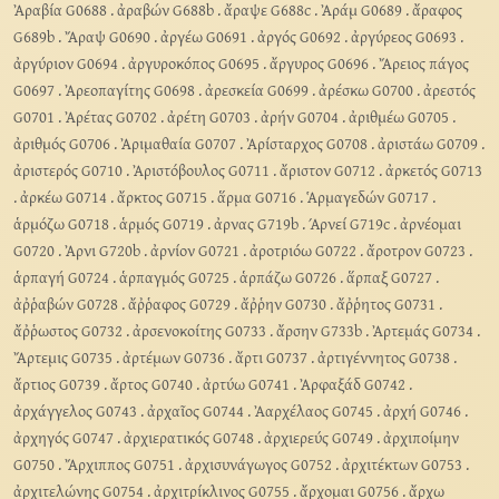
Ἀραβία G0688
.
ἀραβών G688b
.
ἄραψε G688c
.
Ἀράμ G0689
.
ἄραφος
G689b
.
Ἄραψ G0690
.
ἀργέω G0691
.
ἀργός G0692
.
ἀργύρεος G0693
.
ἀργύριον G0694
.
ἀργυροκόπος G0695
.
ἄργυρος G0696
.
Ἄρειος πάγος
G0697
.
Ἀρεοπαγίτης G0698
.
ἀρεσκεία G0699
.
ἀρέσκω G0700
.
ἀρεστός
G0701
.
Ἀρέτας G0702
.
ἀρέτη G0703
.
ἀρήν G0704
.
ἀριθμέω G0705
.
ἀριθμός G0706
.
Ἀριμαθαία G0707
.
Ἀρίσταρχος G0708
.
ἀριστάω G0709
.
ἀριστερός G0710
.
Ἀριστόβουλος G0711
.
ἄριστον G0712
.
ἀρκετός G0713
.
ἀρκέω G0714
.
ἄρκτος G0715
.
ἅρμα G0716
.
Ἁρμαγεδών G0717
.
ἁρμόζω G0718
.
ἁρμός G0719
.
ἀρνας G719b
.
Άρνεί G719c
.
ἀρνέομαι
G0720
.
Ἀρνι G720b
.
ἀρνίον G0721
.
ἀροτριόω G0722
.
ἄροτρον G0723
.
ἁρπαγή G0724
.
ἁρπαγμός G0725
.
ἁρπάζω G0726
.
ἅρπαξ G0727
.
ἀῤῥαβών G0728
.
ἄῤῥαφος G0729
.
ἄῤῥην G0730
.
ἄῤῥητος G0731
.
ἄῤῥωστος G0732
.
ἀρσενοκοίτης G0733
.
ἄρσην G733b
.
Ἀρτεμάς G0734
.
Ἄρτεμις G0735
.
ἀρτέμων G0736
.
ἄρτι G0737
.
ἀρτιγέννητος G0738
.
ἄρτιος G0739
.
ἄρτος G0740
.
ἀρτύω G0741
.
Ἀρφαξάδ G0742
.
ἀρχάγγελος G0743
.
ἀρχαῖος G0744
.
Ἀαρχέλαος G0745
.
ἀρχή G0746
.
ἀρχηγός G0747
.
ἀρχιερατικός G0748
.
ἀρχιερεύς G0749
.
ἀρχιποίμην
G0750
.
Ἄρχιππος G0751
.
ἀρχισυνάγωγος G0752
.
ἀρχιτέκτων G0753
.
ἀρχιτελώνης G0754
.
ἀρχιτρίκλινος G0755
.
ἄρχομαι G0756
.
ἄρχω