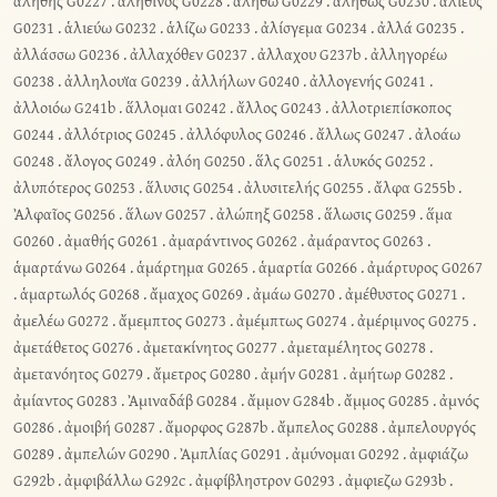
ἀληθής G0227
.
ἀληθινός G0228
.
ἀλήθω G0229
.
ἀληθῶς G0230
.
ἁλιεύς
G0231
.
ἁλιεύω G0232
.
ἁλίζω G0233
.
ἀλίσγεμα G0234
.
ἀλλά G0235
.
ἀλλάσσω G0236
.
ἀλλαχόθεν G0237
.
ἀλλαχου G237b
.
ἀλληγορέω
G0238
.
ἀλληλουϊα G0239
.
ἀλλήλων G0240
.
ἀλλογενής G0241
.
ἀλλοιόω G241b
.
ἅλλομαι G0242
.
ἄλλος G0243
.
ἀλλοτριεπίσκοπος
G0244
.
ἀλλότριος G0245
.
ἀλλόφυλος G0246
.
ἄλλως G0247
.
ἀλοάω
G0248
.
ἄλογος G0249
.
ἀλόη G0250
.
ἅλς G0251
.
ἁλυκός G0252
.
ἀλυπότερος G0253
.
ἅλυσις G0254
.
ἀλυσιτελής G0255
.
ἄλφα G255b
.
Ἀλφαῖος G0256
.
ἅλων G0257
.
ἀλώπηξ G0258
.
ἅλωσις G0259
.
ἅμα
G0260
.
ἀμαθής G0261
.
ἀμαράντινος G0262
.
ἀμάραντος G0263
.
ἁμαρτάνω G0264
.
ἁμάρτημα G0265
.
ἁμαρτία G0266
.
ἀμάρτυρος G0267
.
ἁμαρτωλός G0268
.
ἄμαχος G0269
.
ἀμάω G0270
.
ἀμέθυστος G0271
.
ἀμελέω G0272
.
ἄμεμπτος G0273
.
ἀμέμπτως G0274
.
ἀμέριμνος G0275
.
ἀμετάθετος G0276
.
ἀμετακίνητος G0277
.
ἀμεταμέλητος G0278
.
ἀμετανόητος G0279
.
ἄμετρος G0280
.
ἀμήν G0281
.
ἀμήτωρ G0282
.
ἀμίαντος G0283
.
Ἀμιναδάβ G0284
.
ἄμμον G284b
.
ἄμμος G0285
.
ἀμνός
G0286
.
ἀμοιβή G0287
.
ἄμορφος G287b
.
ἄμπελος G0288
.
ἀμπελουργός
G0289
.
ἀμπελών G0290
.
Ἀμπλίας G0291
.
ἀμύνομαι G0292
.
ἀμφιάζω
G292b
.
ἀμφιβάλλω G292c
.
ἀμφίβληστρον G0293
.
ἀμφιεζω G293b
.