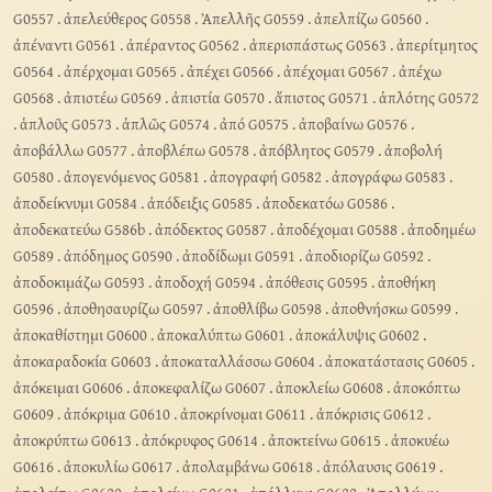
G0557
.
ἀπελεύθερος G0558
.
Ἀπελλῆς G0559
.
ἀπελπίζω G0560
.
ἀπέναντι G0561
.
ἀπέραντος G0562
.
ἀπερισπάστως G0563
.
ἀπερίτμητος
G0564
.
ἀπέρχομαι G0565
.
ἀπέχει G0566
.
ἀπέχομαι G0567
.
ἀπέχω
G0568
.
ἀπιστέω G0569
.
ἀπιστία G0570
.
ἄπιστος G0571
.
ἁπλότης G0572
.
ἁπλοῦς G0573
.
ἁπλῶς G0574
.
ἀπό G0575
.
ἀποβαίνω G0576
.
ἀποβάλλω G0577
.
ἀποβλέπω G0578
.
ἀπόβλητος G0579
.
ἀποβολή
G0580
.
ἀπογενόμενος G0581
.
ἀπογραφή G0582
.
ἀπογράφω G0583
.
ἀποδείκνυμι G0584
.
ἀπόδειξις G0585
.
ἀποδεκατόω G0586
.
ἀποδεκατεύω G586b
.
ἀπόδεκτος G0587
.
ἀποδέχομαι G0588
.
ἀποδημέω
G0589
.
ἀπόδημος G0590
.
ἀποδίδωμι G0591
.
ἀποδιορίζω G0592
.
ἀποδοκιμάζω G0593
.
ἀποδοχή G0594
.
ἀπόθεσις G0595
.
ἀποθήκη
G0596
.
ἀποθησαυρίζω G0597
.
ἀποθλίβω G0598
.
ἀποθνήσκω G0599
.
ἀποκαθίστημι G0600
.
ἀποκαλύπτω G0601
.
ἀποκάλυψις G0602
.
ἀποκαραδοκία G0603
.
ἀποκαταλλάσσω G0604
.
ἀποκατάστασις G0605
.
ἀπόκειμαι G0606
.
ἀποκεφαλίζω G0607
.
ἀποκλείω G0608
.
ἀποκόπτω
G0609
.
ἀπόκριμα G0610
.
ἀποκρίνομαι G0611
.
ἀπόκρισις G0612
.
ἀποκρύπτω G0613
.
ἀπόκρυφος G0614
.
ἀποκτείνω G0615
.
ἀποκυέω
G0616
.
ἀποκυλίω G0617
.
ἀπολαμβάνω G0618
.
ἀπόλαυσις G0619
.