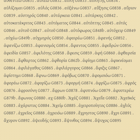
αὐθεντέω G0831
.
αὐλέω G0832
.
αὐλή G0833
.
αὐλητής G0834
.
αὐλίζομαι G0835
.
αὐλός G0836
.
αὐξάνω G0837
.
αὔξησις G0838
.
αὔριον
G0839
.
αὐστηρός G0840
.
αὐτάρκεια G0841
.
αὐτάρκης G0842
.
αὐτοκατάκριτος G0843
.
αὐτόματος G0844
.
αὐτόπτης G0845
.
αὐτός
G0846
.
αὐτοῦ G0847
.
αὑτοῦ G0848
.
αὐτόφωρος G848b
.
αὐτόχειρ G0849
.
αὐχέω G849b
.
αὐχμηρός G0850
.
ἀφαιρέω G0851
.
ἀφανής G0852
.
ἀφανίζω G0853
.
ἀφανισμός G0854
.
ἄφαντος G0855
.
ἀφεδρών G0856
.
ἀφειδία G0857
.
ἀφελότης G0858
.
ἄφεσις G0859
.
ἁφή G0860
.
ἀφθαρσία
G0861
.
ἄφθαρτος G0862
.
ἀφθορία G862b
.
ἀφίημι G0863
.
ἀφικνέομαι
G0864
.
ἀφιλάγαθος G0865
.
ἀφιλάργυρος G0866
.
ἄφιξις G0867
.
ἀφίστημι G0868
.
ἄφνω G0869
.
ἀφόβως G0870
.
ἀφομοιόω G0871
.
ἀφοράω G0872
.
ἀφορίζω G0873
.
ἀφορμή G0874
.
ἀφρίζω G0875
.
ἀφρός
G0876
.
ἀφροσύνη G0877
.
ἄφρων G0878
.
ἀφυπνόω G0879
.
ἀφυστερέω
G879b
.
ἄφωνος G0880
.
αχ G880b
.
Ἀχάζ G0881
.
Ἀχαΐα G0882
.
Ἀχαϊκός
G0883
.
ἀχάριστος G0884
.
Ἀχείμ G0885
.
ἀχειροποίητος G0886
.
ἀχλύς
G0887
.
ἀχρεῖος G0888
.
ἀχρειόω G0889
.
ἄχρηστος G0890
.
ἄχρι G0891
.
ἄχυρον G0892
.
ἀψευδής G0893
.
ἄψινθος G0894
.
ἄψυχος G0895