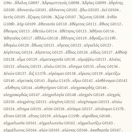
G96c
.
ἄδολος G0097
.
Ἀδραμυττηνός G0098
.
Ἀδρίας G0099
.
ἁδρότης
G0100
.
ἀδυνατέω G0101
.
ἀδύνατος G0102
.
ᾄδω G0103
.
ἀεί G0104
.
ἀετός G0105
.
ἄζυμος G0106
.
Ἀζώρ G0107
.
Ἄζωτος G0108
.
ἀνδία
G108b
.
ἀήρ G0109
.
ἀθανασία G0110
.
ἀθέμιτος G0111
.
ἄθεος G0112
.
ἄθεσμος G0113
.
ἀθετέω G0114
.
ἀθέτησις G0115
.
Ἀθῆναι G0116
.
Ἀθηναῖος G0117
.
ἀθλέω G0118
.
ἄθλησις G0119
.
ἀθροίζω G119b
.
ἀθυμέω G0120
.
ἄθωος G0121
.
αἴγειος G0122
.
αἰγιαλός G0123
.
Αἰγύπτιος G0124
.
Αἴγυπτος G0125
.
ἀΐδιος G0126
.
αἰδώς G0127
.
Αἰθίοψ
G0128
.
αἷμα G0129
.
αἱματεκχυσία G0130
.
αἱμοῤῥέω G0131
.
Αἰνέας
G0132
.
αἴνεσις G0133
.
αἰνέω G0134
.
αἴνιγμα G0135
.
αἶνος G0136
.
Αἰνών G0137
.
ἅιζ G137b
.
αἱρέομαι G0138
.
αἵρεσις G0139
.
αἱρετίζω
G0140
.
αἱρετικός G0141
.
ἅιρέω G141b
.
αἴρω G0142
.
αἰσθάνομαι G0143
.
αἴσθησις G0144
.
αἰσθητήριον G0145
.
αἰσχροκερδής G0146
.
αἰσχροκερδῶς G0147
.
αἰσχρολογία G0148
.
αἰσχρόν G0149
.
αἰσχρός
G0150
.
αἰσχρότης G0151
.
αἰσχύνη G0152
.
αἰσχύνομαι G0153
.
αἰτέω
G0154
.
αἴτημα G0155
.
αἰτία G0156
.
αἰτίαμα G0157
.
αἰτιάομαι G157b
.
αἴτιον G0158
.
αἴτιος G0159
.
αἰτίωμα G159b
.
αἰφνίδιος G0160
.
αἰχμαλωσία G0161
.
αἰχμαλωτεύω G0162
.
αἰχμαλωτίζω G0163
.
αἰχμάλωτος G0164
.
αἰών G0165
.
αἰώνιος G0166
.
ἀκαθαρσία G0167
.