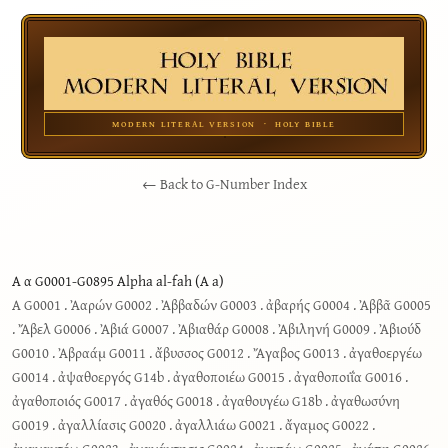
MODERN LITERAL VERSION · HOLY BIBLE
← Back to G-Number Index
Α α G0001-G0895 Alpha al-fah (A a)
Α G0001
.
Ἀαρών G0002
.
Ἀββαδών G0003
.
ἀβαρής G0004
.
Ἀββᾶ G0005
.
Ἄβελ G0006
.
Ἀβιά G0007
.
Ἀβιαθάρ G0008
.
Ἀβιληνή G0009
.
Ἀβιούδ
G0010
.
Ἀβραάμ G0011
.
ἄβυσσος G0012
.
Ἄγαβος G0013
.
ἀγαθοεργέω
G0014
.
ἀψαθοεργός G14b
.
ἀγαθοποιέω G0015
.
ἀγαθοποιΐα G0016
.
ἀγαθοποιός G0017
.
ἀγαθός G0018
.
ἀγαθουγέω G18b
.
ἀγαθωσύνη
G0019
.
ἀγαλλίασις G0020
.
ἀγαλλιάω G0021
.
ἄγαμος G0022
.