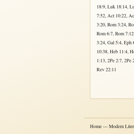
18:9
,
Luk 18:14
,
Lu
7:52
,
Act 10:22
,
Ac
3:20
,
Rom 3:24
,
Ro
Rom 6:7
,
Rom 7:12
3:24
,
Gal 5:4
,
Eph 
10:38
,
Heb 11:4
,
H
1:13
,
2Pe 2:7
,
2Pe 
Rev 22:11
Home — Modern Litera