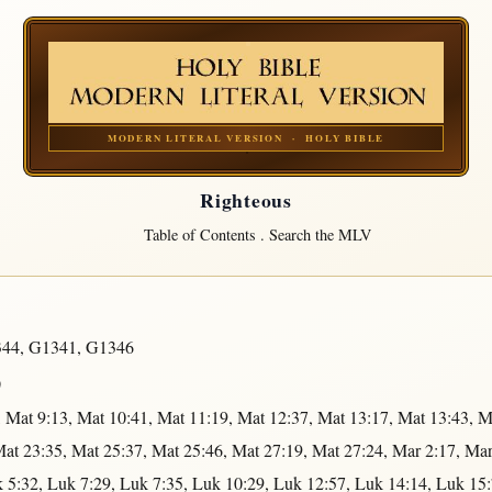
MODERN LITERAL VERSION · HOLY BIBLE
Righteous
Table of Contents
.
Search the MLV
344
,
G1341
,
G1346
)
,
Mat 9:13
,
Mat 10:41
,
Mat 11:19
,
Mat 12:37
,
Mat 13:17
,
Mat 13:43
,
M
at 23:35
,
Mat 25:37
,
Mat 25:46
,
Mat 27:19
,
Mat 27:24
,
Mar 2:17
,
Mar
 5:32
,
Luk 7:29
,
Luk 7:35
,
Luk 10:29
,
Luk 12:57
,
Luk 14:14
,
Luk 15: