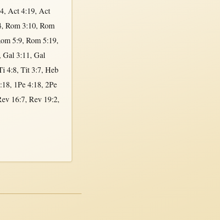
14
,
Act 4:19
,
Act
4
,
Rom 3:10
,
Rom
om 5:9
,
Rom 5:19
,
,
Gal 3:11
,
Gal
Ti 4:8
,
Tit 3:7
,
Heb
:18
,
1Pe 4:18
,
2Pe
Rev 16:7
,
Rev 19:2
,