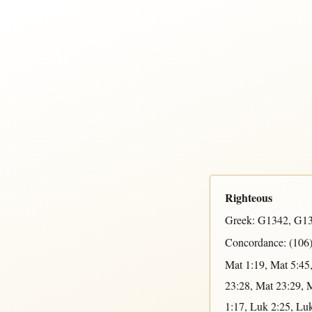
Righteous
Greek:
G1342
,
G1
Concordance: (106
Mat 1:19
,
Mat 5:45
23:28
,
Mat 23:29
,
M
1:17
,
Luk 2:25
,
Luk