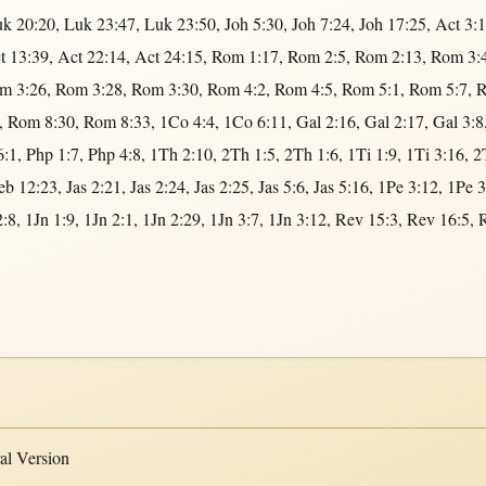
k 20:20
,
Luk 23:47
,
Luk 23:50
,
Joh 5:30
,
Joh 7:24
,
Joh 17:25
,
Act 3:
t 13:39
,
Act 22:14
,
Act 24:15
,
Rom 1:17
,
Rom 2:5
,
Rom 2:13
,
Rom 3:
m 3:26
,
Rom 3:28
,
Rom 3:30
,
Rom 4:2
,
Rom 4:5
,
Rom 5:1
,
Rom 5:7
,
R
,
Rom 8:30
,
Rom 8:33
,
1Co 4:4
,
1Co 6:11
,
Gal 2:16
,
Gal 2:17
,
Gal 3:8
6:1
,
Php 1:7
,
Php 4:8
,
1Th 2:10
,
2Th 1:5
,
2Th 1:6
,
1Ti 1:9
,
1Ti 3:16
,
2
eb 12:23
,
Jas 2:21
,
Jas 2:24
,
Jas 2:25
,
Jas 5:6
,
Jas 5:16
,
1Pe 3:12
,
1Pe 3
2:8
,
1Jn 1:9
,
1Jn 2:1
,
1Jn 2:29
,
1Jn 3:7
,
1Jn 3:12
,
Rev 15:3
,
Rev 16:5
,
l Version